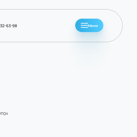
032-63-98
Меню
ото»