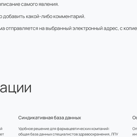
описание самого явления.
о добавить какой-либо комментарий.
а отправляется на выбранный электронный адрес, с копие
кации
Синдикативная база данных
О
ый
Удобное решение для фармацевтических компаний:
Оп
ает
общая база данных специалистов здравоохранения, ЛПУ
ин