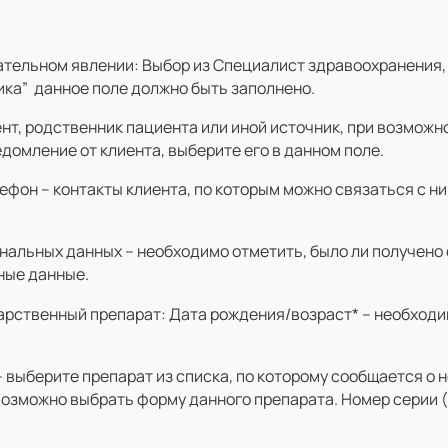
ательном явлении: Выбор из Специалист здравоохранения,
ника” данное поле должно быть заполнено.
ент, родственник пациента или иной источник, при возмож
домление от клиента, выберите его в данном поле.
ефон – контакты клиента, по которым можно связаться с ни
нальных данных – необходимо отметить, было ли получено
тные данные.
арственный препарат: Дата рождения/возраст* – необходим
 выберите препарат из списка, по которому сообщается о
 возможно выбрать форму данного препарата. Номер серии (