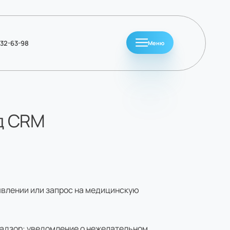
032-63-98
Меню
д CRM
влении или запрос на медицинскую
адзор: уведомление о нежелательном