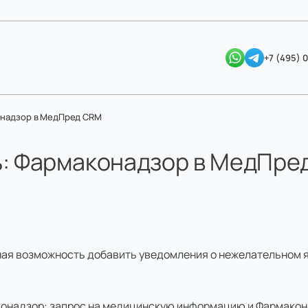
+7 (495) 
онадзор в МедПред CRM
ь: Фармаконадзор в МедПре
ая возможность добавить уведомления о нежелательном я
конадзор: запрос на медицинскую информацию и Фармакон