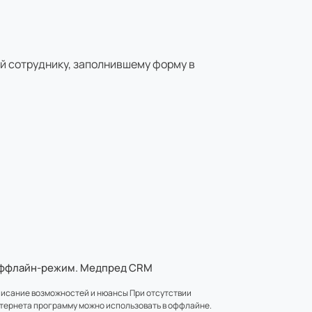
й сотруднику, заполнившему форму в
ффлайн-режим. Медпред CRM
исание возможностей и нюансы При отсутствии
тернета программу можно использовать в оффлайне.