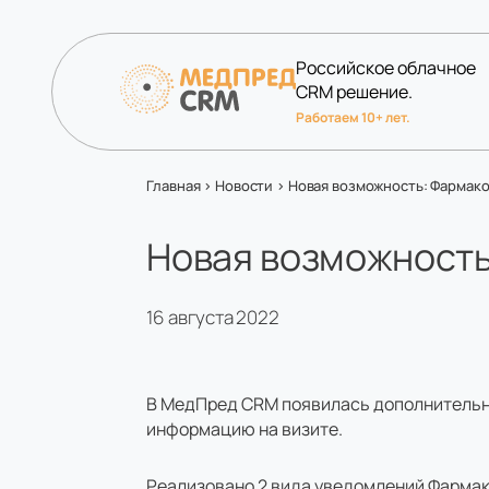
Российское облачное
CRM решение.
Работаем 10+ лет.
Главная
>
Новости
>
Новая возможность: Фармак
Новая возможност
16 августа 2022
В МедПред CRM появилась дополнительн
информацию на визите.
Реализовано 2 вида уведомлений Фарма