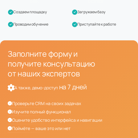
Создаем площадку
Загружаем базу
Проводим обучение
Приступайте к работе
Заполните форму и
получите консультацию
от наших экспертов
на 7 дней
А также, демо-доступ
Проверьте CRM на своих задачах
Изучите полный функционал
Оцените удобство интерфейса и навигации
Поймёте — ваше это или нет